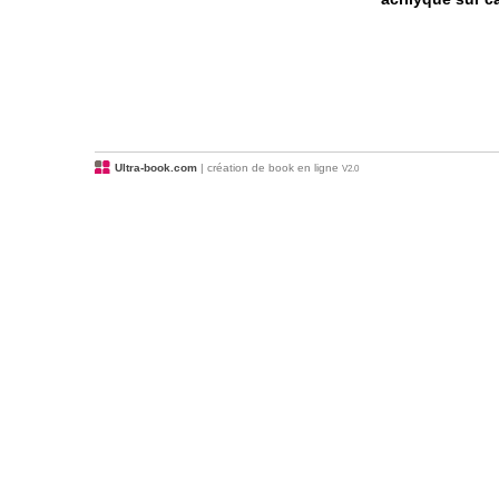
Ultra-book.com
| création de book en ligne
V2.0