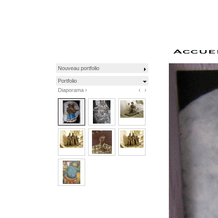
Nouveau portfolio
Portfolio
Diaporama ›
‹
›