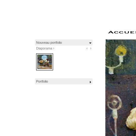
Nouveau portfolio
Diaporama ›
‹
›
Portfolio